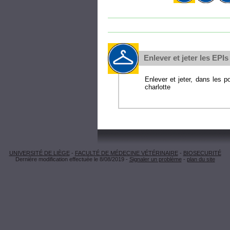
Enlever et jeter les EPI
Enlever et jeter, dans les p
charlotte
UNIVERSITÉ DE LIÈGE
-
FACULTÉ DE MÉDECINE VÉTÉRINAIRE
-
BIOSECURITÉ
Dernière modification effectuée le 8/08/2019 -
Signaler un problème
-
plan du site