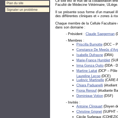
Ce site est le fruit de la collaboration en
Plan du site
Faculté de Médecine Vétérinaire, ULiège
Signaler un problème
Il se présente sous forme d’un manuel ill
des différentes cliniques et « zones à ris
Chaque membre de la Cellule Facultaire de
dans son domaine :
- Président :
Claude Saegerman
(
- Membres :
Priscilla Burnotte
(DCC – P
Constance De Meeûs d’Arg
Isabelle Dufrasne
(DRA)
Marie-France Humblet
(SUP
Irma Gonza Quito
(DDA - D
Martine Laitat
(DCP – Pôle 
Laureline Lecoq
(DCE)
Ludovic Martinelle
(CARE-
Chiara Paduanelli
(étudiant
Fiona Renouf
(étudiante Ba
Dominique Votion
(DSF)
- Invités :
Antoine Clinquart
(Doyen de
Christine Grignet
(SUPHT – 
Cécile Surleraux (COHEZIO,