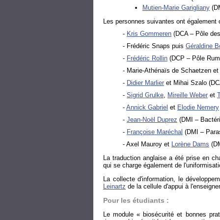
Mutien-Marie Garigliany
(DM
Les personnes suivantes ont également con
-
Kris Gommeren
(DCA – Pôle de
- Frédéric Snaps puis
Géraldine B
-
Frédéric Rollin
(DCP – Pôle Rumi
- Marie-Athénaïs de Schaetzen et
-
Didier Marlier
et Mihai Szalo (DCA
-
Sigrid Grulke
,
Mireille Weber
et
-
Annick Gabriel
et
Elodie Nemery
-
Jean-Noël Duprez
(DMI – Bactéri
-
Françoise Maréchal
(DMI – Paras
- Axel Mauroy et
Lorène Dams
(DM
La traduction anglaise a été prise en c
qui se charge également de l'uniformisati
La collecte d'information, le développem
Leinartz
de la cellule d'appui à l'enseign
Pour les étudiants :
Le module « biosécurité et bonnes prati