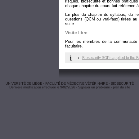
risques, biosécurité et bonnes pratiques
chaque chapitre du cours fait référence à
En plus du chapitre du syllabus, du li
questions (QCM ou vrai-faux) tirées au
suite.
Visite libre
Pour les membres de la communauté facu
facultaire.
Biosecurity SOPs applied to the F
UNIVERSITÉ DE LIÈGE
-
FACULTÉ DE MÉDECINE VÉTÉRINAIRE
-
BIOSECURITÉ
Dernière modification effectuée le 9/02/2026 -
Signaler un problème
-
plan du site