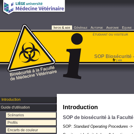
Infos & aide
Générale
Autopsie
Anatomie
Equine
ÉTUDIANT OU VISITEUR
SOP Biosécurité -
fr
en
|
Introduction
Introduction
Guide d'utilisation
Scénarios
SOP de biosécurité à la Faculté
Profils
SOP:
Standard Operating Procedures
-> 
Encarts de couleur