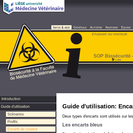
Infos & aide
Générale
Autopsie
Anatomie
Equine
ÉTUDIANT OU VISITEUR
SOP Biosécurité -
fr
en
|
Introduction
Guide d'utilisation: Enca
Guide d'utilisation
Scénarios
Deux types d'encarts sont utilisés sur le
Profils
Les encarts bleus
Encarts de couleur