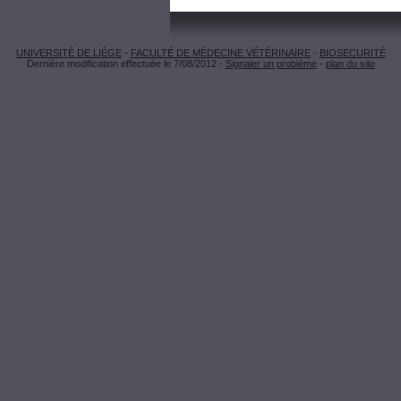
UNIVERSITÉ DE LIÈGE
-
FACULTÉ DE MÉDECINE VÉTÉRINAIRE
-
BIOSECURITÉ
Dernière modification effectuée le 7/08/2012 -
Signaler un problème
-
plan du site