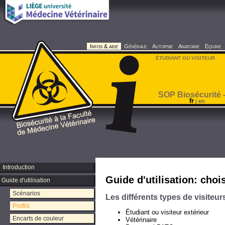
Infos & aide
Générale
Autopsie
Anatomie
Equine
ÉTUDIANT OU VISITEUR
SOP Biosécurité -
fr
en
|
Introduction
Guide d'utilisation: chois
Guide d'utilisation
Scénarios
Les différents types de visiteur
Profils
Étudiant ou visiteur extérieur
Encarts de couleur
Vétérinaire