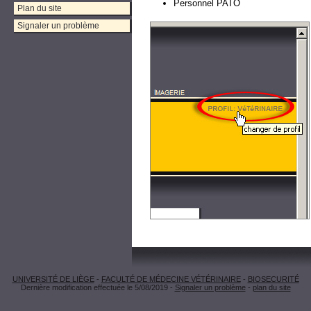
Personnel PATO
Plan du site
Signaler un problème
UNIVERSITÉ DE LIÈGE
-
FACULTÉ DE MÉDECINE VÉTÉRINAIRE
-
BIOSECURITÉ
Dernière modification effectuée le 5/08/2019 -
Signaler un problème
-
plan du site