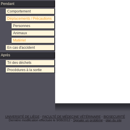
Pendant
Comportement
Déplacements / Précautions
Personnes
Animaux
Matériel
En cas d'accident
Après
Tri des déchets
Procédures à la sortie
UNIVERSITÉ DE LIÈGE
-
FACULTÉ DE MÉDECINE VÉTÉRINAIRE
-
BIOSECURITÉ
Dernière modification effectuée le 9/08/2012 -
Signaler un problème
-
plan du site