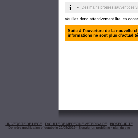
Des mains propres sauvent des vi
Veuillez donc attentivement lire les cons
Suite à l’ouverture de la nouvelle 
informations ne sont plus d’actualit
UNIVERSITÉ DE LIÈGE
-
FACULTÉ DE MÉDECINE VÉTÉRINAIRE
-
BIOSECURITÉ
Dernière modification effectuée le 22/05/2019 -
Signaler un problème
-
plan du site