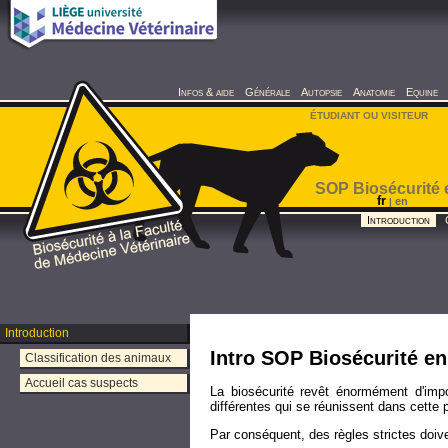
Infos & aide
Générale
Autopsie
Anatomie
Equine
ÉTUDIANT OU VISITEUR
SOP Biosécurité 
fr
en
|
Introduction
Introduction
Intro SOP Biosécurité e
Classification des animaux
Accueil cas suspects
La biosécurité revêt énormément d'impo
différentes qui se réunissent dans cette p
Par conséquent, des règles strictes doiv