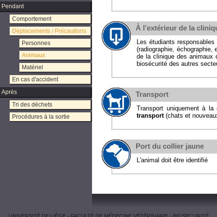
Pendant
Comportement
À l’extérieur de la clin
Déplacements / Précautions
Les étudiants responsables 
Personnes
(radiographie, échographie,
Animaux
de la clinique des animaux 
biosécurité des autres secte
Matériel
En cas d'accident
Après
Transport
Tri des déchets
Transport uniquement à la 
transport
(chats et nouveau
Procédures à la sortie
Port du collier jaune
L'animal doit être identifié
UNIVERSITÉ DE LIÈGE
-
FACULTÉ DE MÉDECINE VÉTÉRINAIRE
-
BIOSECURITÉ