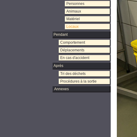
Personnes
Animaux
Matériel
Locaux
Pendant
Comportement
Déplacements
En cas d'accident
Après
Tri des déchets
Procédures à la sortie
Annexes