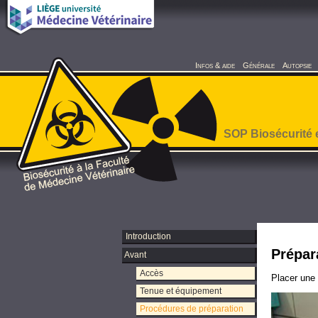
Infos & aide
Générale
Autopsie
SOP Biosécurité 
Introduction
Prépar
Avant
Accès
Placer une 
Tenue et équipement
Procédures de préparation