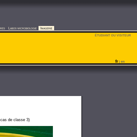
ires
Labos microbiologie
Imagerie
ÉTUDIANT OU VISITEUR
fr
en
|
 cas de classe 3)