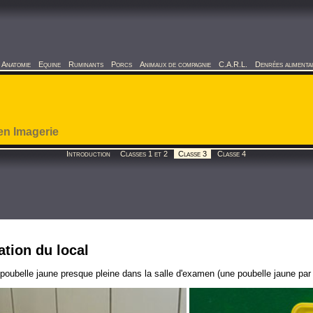
Anatomie
Equine
Ruminants
Porcs
Animaux de compagnie
C.A.R.L.
Denrées alimenta
en Imagerie
Introduction
Classes 1 et 2
Classe 3
Classe 4
ation du local
poubelle jaune presque pleine dans la salle d'examen (une poubelle jaune par