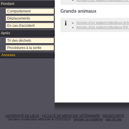
Arrivée d'un patient infectieux 
Pendant
Grands animaux
Comportement
Déplacements
Arrivée d'un patient infectieux é
En cas d'accident
Arrivée d'un patient infectieux R
Après
Tri des déchets
Procédures à la sortie
Annexes
UNIVERSITÉ DE LIÈGE
-
FACULTÉ DE MÉDECINE VÉTÉRINAIRE
-
BIOSECURITÉ
Dernière modification effectuée le 22/02/2013 -
Signaler un problème
-
plan du site