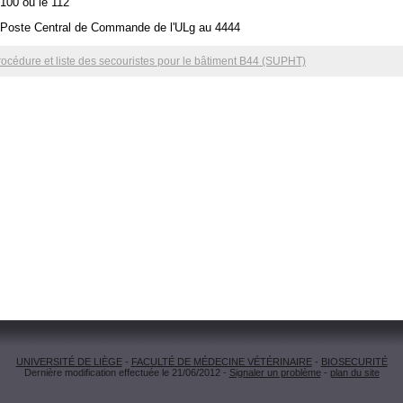
 100 ou le 112
e Poste Central de Commande de l'ULg au 4444
rocédure et liste des secouristes pour le bâtiment B44 (SUPHT)
UNIVERSITÉ DE LIÈGE
-
FACULTÉ DE MÉDECINE VÉTÉRINAIRE
-
BIOSECURITÉ
Dernière modification effectuée le 21/06/2012 -
Signaler un problème
-
plan du site