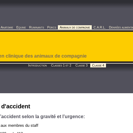
Anatomie
Equine
Ruminants
Porcs
Animaux de compagnie
C.A.R.L.
Denrées alimenta
en clinique des animaux de compagnie
Introduction
Classes 1 et 2
Classe 3
Classe 4
 d'accident
accident selon la gravité et l’urgence:
l aux membres du staff