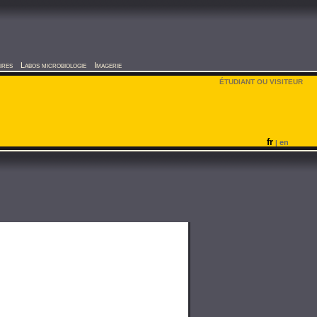
ires
Labos microbiologie
Imagerie
ÉTUDIANT OU VISITEUR
fr
en
|