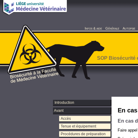
Infos & aide
Générale
Autopsie
SOP Biosécurité 
Introduction
En cas
Avant
Accès
En cas d’
Tenue et équipement
Faire appe
Procédures de préparation