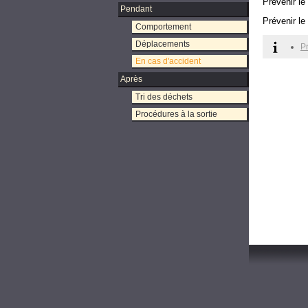
Prévenir le
Pendant
Prévenir l
Comportement
Déplacements
P
En cas d'accident
Après
Tri des déchets
Procédures à la sortie