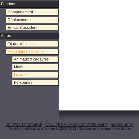
Pendant
Comportement
Déplacements
En cas d'accident
Après
Tri des déchets
Procédures à la sortie
Animaux & cadavres
Matériel
Locaux
Personnes
UNIVERSITÉ DE LIÈGE
-
FACULTÉ DE MÉDECINE VÉTÉRINAIRE
-
BIOSECURITÉ
Dernière modification effectuée le 22/06/2012 -
Signaler un problème
-
plan du site