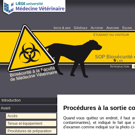
Infos & aide
Générale
Autopsie
Anatomie
Equine
ÉTUDIANT OU VISITEUR
SOP Biosécurité 
fr
en
|
Introduction
Introduction
Procédures à la sortie c
Avant
Accès
Quand vous quittez un endroit, il faut a
contaminantes), et indiqué le fait que
Tenue et équipement
d’examen comme indiqué sur la photo ci
Procédures de préparation