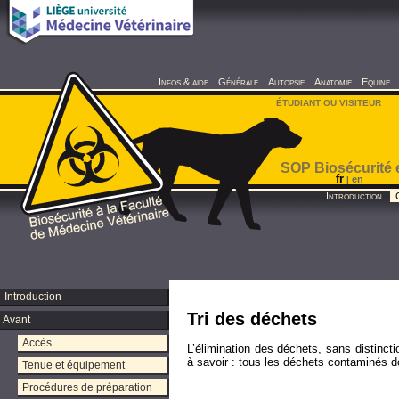
Infos & aide
Générale
Autopsie
Anatomie
Equine
ÉTUDIANT OU VISITEUR
SOP Biosécurité 
fr
en
|
Introduction
Introduction
Tri des déchets
Avant
Accès
L’élimination des déchets, sans distinc
à savoir : tous les déchets contaminés d
Tenue et équipement
Procédures de préparation