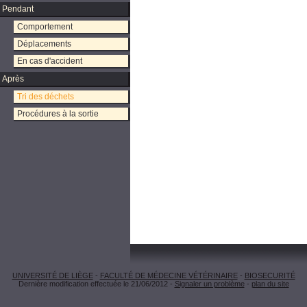
Pendant
Comportement
Déplacements
En cas d'accident
Après
Tri des déchets
Procédures à la sortie
UNIVERSITÉ DE LIÈGE
-
FACULTÉ DE MÉDECINE VÉTÉRINAIRE
-
BIOSECURITÉ
Dernière modification effectuée le 21/06/2012 -
Signaler un problème
-
plan du site