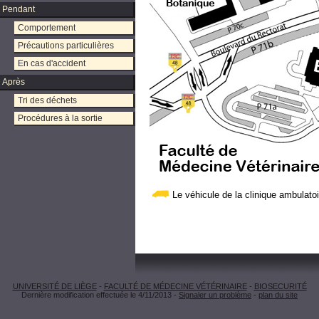
Pendant
Comportement
Précautions particulières
En cas d'accident
Après
Tri des déchets
Procédures à la sortie
Le véhicule de la clinique ambulato
UNIVERSITÉ DE LIÈGE
-
FACULTÉ DE MÉDECINE VÉTÉRINAIRE
-
BIOSECURITÉ
Dernière modification effectuée le 4/11/2013 -
Signaler un problème
-
plan du site