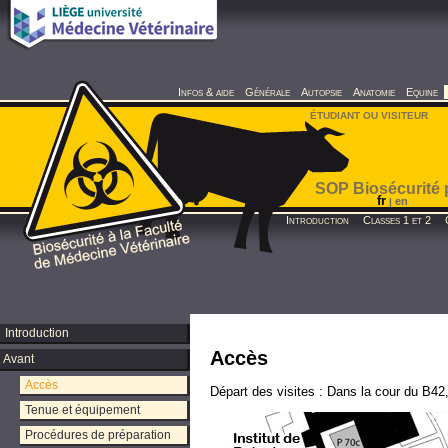
Infos & aide
Générale
Autopsie
Anatomie
Equine
ÉTUDIANT OU VISITEUR
SOP Biosécurité 
fr
en
|
Introduction
Classes 1 et 2
Introduction
Accès
Avant
Accès
Départ des visites : Dans la cour du B42,
Tenue et équipement
Procédures de préparation