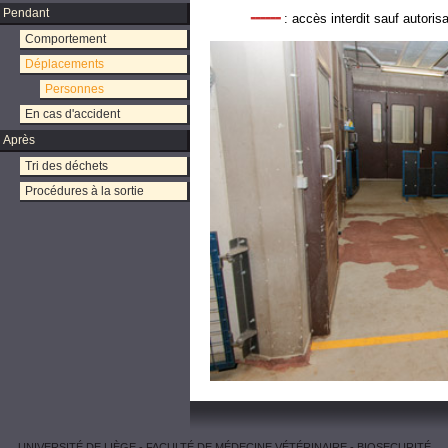
------
Pendant
: accès interdit sauf autorisa
Comportement
Déplacements
Personnes
En cas d'accident
Après
Tri des déchets
Procédures à la sortie
UNIVERSITÉ DE LIÈGE
-
FACULTÉ DE MÉDECINE VÉTÉRINAIRE
-
BIOSECURITÉ