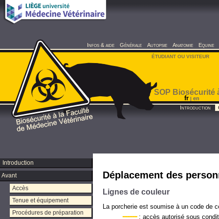
Infos & aide
Générale
Autopsie
Anatomie
Equine
ÉTUDIANT OU VISITEUR
SOP Biosécurité à
fr
en
|
Introduction
Introduction
Déplacement des person
Avant
Accès
Lignes de couleur
Tenue et équipement
La porcherie est soumise à un code de co
Procédures de préparation
------
: accès autorisé sous condi