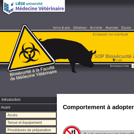
Infos & aide
Générale
Autopsie
Anatomie
Equine
ÉTUDIANT OU VISITEUR
SOP Biosécurité à
fr
en
|
Introduction
Introduction
Comportement à adopter
Avant
Accès
Tenue et équipement
Procédures de préparation