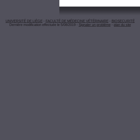
UNIVERSITÉ DE LIÈGE
-
FACULTÉ DE MÉDECINE VÉTÉRINAIRE
-
BIOSECURITÉ
Dernière modification effectuée le 5/08/2019 -
Signaler un problème
-
plan du site