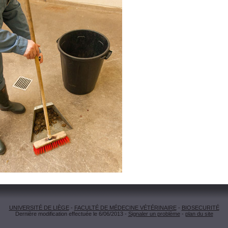
UNIVERSITÉ DE LIÈGE
-
FACULTÉ DE MÉDECINE VÉTÉRINAIRE
-
BIOSECURITÉ
Dernière modification effectuée le 6/06/2013 -
Signaler un problème
-
plan du site