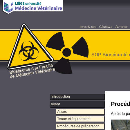
Infos & aide
Générale
Autopsie
SOP Biosécurité 
Introduction
Procéd
Avant
Accès
Après le pa
Tenue et équipement
Procédures de préparation