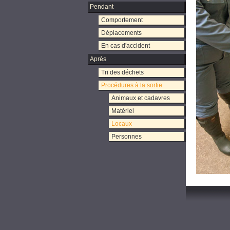
Pendant
Comportement
Déplacements
En cas d'accident
Après
Tri des déchets
Procédures à la sortie
Animaux et cadavres
Matériel
Locaux
Personnes