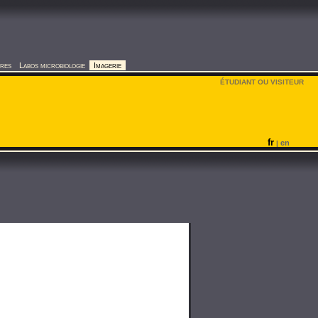
ires
Labos microbiologie
Imagerie
ÉTUDIANT OU VISITEUR
fr
en
|