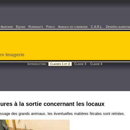
Anatomie
Equine
Ruminants
Porcs
Animaux de compagnie
C.A.R.L.
Denrées alimenta
en Imagerie
Introduction
Classes 1 et 2
Classe 3
Classe 4
ures à la sortie concernant les locaux
ssage des grands animaux, les éventuelles matières fécales sont retirées.