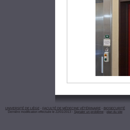
UNIVERSITÉ DE LIÈGE
-
FACULTÉ DE MÉDECINE VÉTÉRINAIRE
-
BIOSECURITÉ
Dernière modification effectuée le 22/01/2013 -
Signaler un problème
-
plan du site