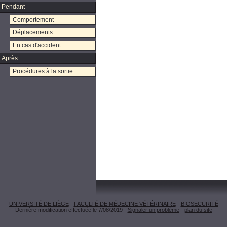
Pendant
Comportement
Déplacements
En cas d'accident
Après
Procédures à la sortie
UNIVERSITÉ DE LIÈGE
-
FACULTÉ DE MÉDECINE VÉTÉRINAIRE
-
BIOSECURITÉ
Dernière modification effectuée le 7/08/2019 -
Signaler un problème
-
plan du site