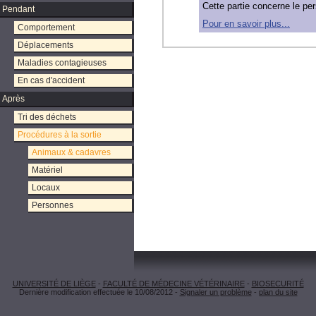
Cette partie concerne le p
Pendant
Pour en savoir plus...
Comportement
Déplacements
Maladies contagieuses
En cas d'accident
Après
Tri des déchets
Procédures à la sortie
Animaux & cadavres
Matériel
Locaux
Personnes
UNIVERSITÉ DE LIÈGE
-
FACULTÉ DE MÉDECINE VÉTÉRINAIRE
-
BIOSECURITÉ
Dernière modification effectuée le 10/08/2012 -
Signaler un problème
-
plan du site