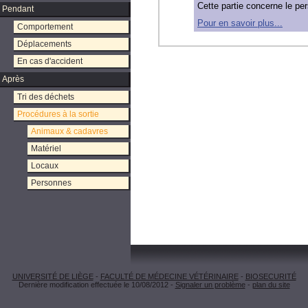
Cette partie concerne le p
Pendant
Pour en savoir plus...
Comportement
Déplacements
En cas d'accident
Après
Tri des déchets
Procédures à la sortie
Animaux & cadavres
Matériel
Locaux
Personnes
UNIVERSITÉ DE LIÈGE
-
FACULTÉ DE MÉDECINE VÉTÉRINAIRE
-
BIOSECURITÉ
Dernière modification effectuée le 10/08/2012 -
Signaler un problème
-
plan du site