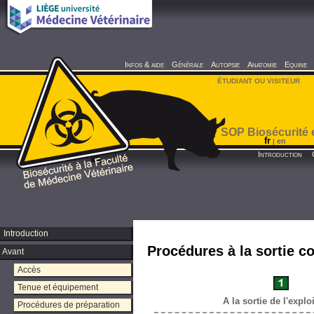
Infos & aide
Générale
Autopsie
Anatomie
Equine
ÉTUDIANT OU VISITEUR
SOP Biosécurité 
fr
en
|
Introduction
Introduction
Procédures à la sortie c
Avant
Accès
Tenue et équipement
A la sortie de l'explo
Procédures de préparation