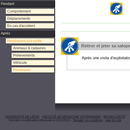
Pendant
Comportement
Déplacements
En cas d'accident
Après
Procédures à la sortie
Retirer et jeter sa salop
Animaux & cadavres
Prélevements
Après une visite d’exploitat
Véhicule
Personnes
UNIVERSITÉ DE LIÈGE
-
FACULTÉ DE MÉDECINE VÉTÉRINAIRE
-
BIOSECURITÉ
Dernière modification effectuée le 4/11/2013 -
Signaler un problème
-
plan du site