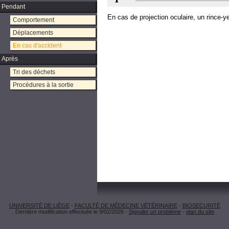
Pendant
En cas de projection oculaire, un rince-ye
Comportement
Déplacements
En cas d'accident
Après
Tri des déchets
Procédures à la sortie
UNIVERSITÉ DE LIÈGE
-
FACULTÉ DE MÉDECINE VÉTÉRINAIRE
-
BIOSECURITÉ
Dernière modification effectuée le 9/02/2026 -
Signaler un problème
-
plan du site