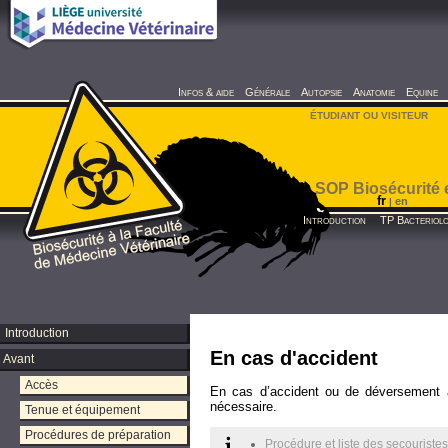
Infos & aide
Générale
Autopsie
Anatomie
Equine
ÉTUDIANT OU VISITEUR
SOP Biosécurité e
fr
en
|
Introduction
TP Bacteriolo
Introduction
En cas d'accident
Avant
Accès
En cas d’accident ou de déversement acc
nécessaire.
Tenue et équipement
Procédures de préparation
Procédure et liste des secourist