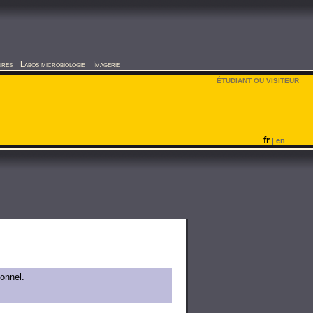
ires
Labos microbiologie
Imagerie
ÉTUDIANT OU VISITEUR
fr
en
|
onnel.