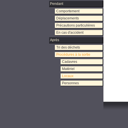
Pendant
Comportement
Déplacements
Précautions particulières
En cas d'accident
Après
Tri des déchets
Procédures à la sortie
Cadavres
Matériel
Locaux
Personnes