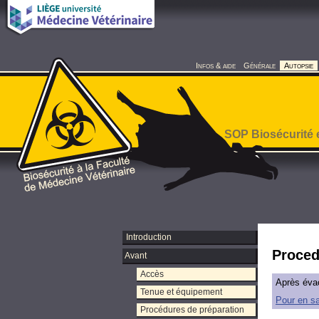
Infos & aide
Générale
Autopsie
SOP Biosécurité e
Introduction
Proced
Avant
Accès
Après évac
Tenue et équipement
Pour en sa
Procédures de préparation