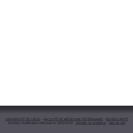
UNIVERSITÉ DE LIÈGE
-
FACULTÉ DE MÉDECINE VÉTÉRINAIRE
-
BIOSECURITÉ
Dernière modification effectuée le 19/02/2018 -
Signaler un problème
-
plan du site