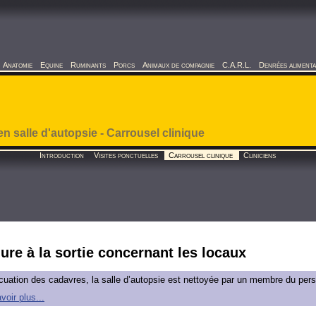
Anatomie
Equine
Ruminants
Porcs
Animaux de compagnie
C.A.R.L.
Denrées alimenta
n salle d'autopsie - Carrousel clinique
Introduction
Visites ponctuelles
Carrousel clinique
Cliniciens
ure à la sortie concernant les locaux
uation des cadavres, la salle d’autopsie est nettoyée par un membre du pers
voir plus...