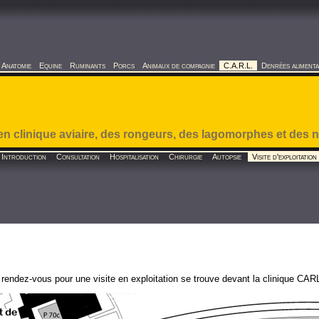
Anatomie
Equine
Ruminants
Porcs
Animaux de compagnie
C.A.R.L.
Denrées alimenta
en clinique aviaire, des rongeurs, des lagomorphes et d
Introduction
Consultation
Hospitalisation
Chirurgie
Autopsie
Visite d'exploitation
 rendez-vous pour une visite en exploitation se trouve devant la clinique CAR