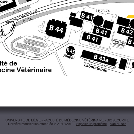
UNIVERSITÉ DE LIÈGE
-
FACULTÉ DE MÉDECINE VÉTÉRINAIRE
-
BIOSECURITÉ
Dernière modification effectuée le 21/12/2012 -
Signaler un problème
-
plan du site