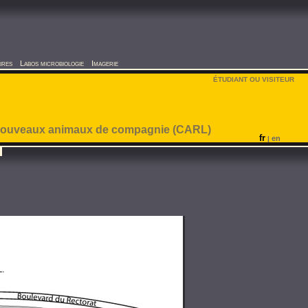
ires
Labos microbiologie
Imagerie
ÉTUDIANT OU VISITEUR
es nouveaux animaux de compagnie (CARL)
fr
en
|
L.