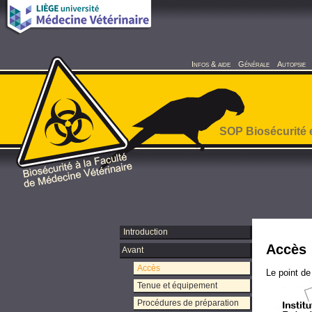
Infos & aide
Générale
Autopsie
SOP Biosécurité 
Introduction
Accès
Avant
Accès
Le point de
Tenue et équipement
Procédures de préparation