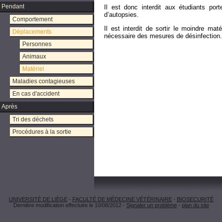
Pendant
Il est donc interdit aux étudiants po
d’autopsies.
Comportement
Il est interdit de sortir le moindre mat
Déplacements
nécessaire des mesures de désinfection.
Personnes
Animaux
Matériel
Maladies contagieuses
En cas d'accident
Après
Tri des déchets
Procédures à la sortie
UNIVERSITÉ DE LIÈGE
-
FACULTÉ DE MÉDECINE VÉTÉRINAIRE
-
BIOSECURITÉ
Dernière modification effectuée le 10/08/2012 -
Signaler un problème
-
plan du site